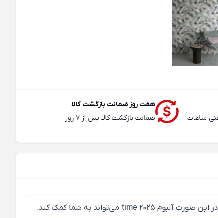
هفت روز ضمانت بازگشت کالا
عته و تلفنی ساعات
ضمانت بازگشت کالا پس از 7 روز
اگر انتخاب‌تان طرح‌های مدرن است، لازم است وارد طیف وسیعی از رنگ‌های دیوارپوش هایی ساده یا دارای طرح‌های محو شوید. در این صورت آلبوم time 2025 می‌تواند به شما کمک کند.