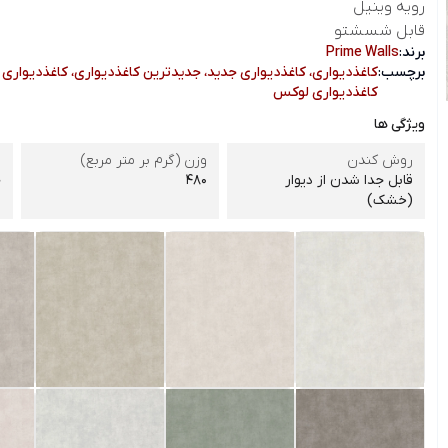
رویه وینیل
قابل شسشتو
برند:
Prime Walls
برچسب:
کاغذدیواری، کاغذدیواری جدید، جدیدترین کاغذدیواری، کاغذدیواری 
کاغذدیواری لوکس
ویژگی ها
روش کندن
وزن (گرم بر متر مربع)
ش
قابل جدا شدن از دیوار
480
چ
(خشک)