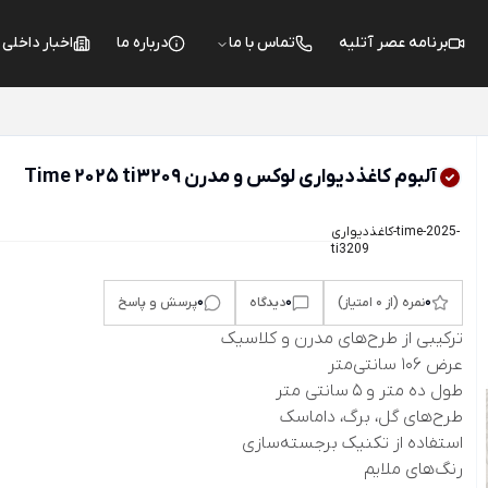
برنامه عصر آتلیه
تماس با ما
درباره ما
اخبار داخلی
آلبوم کاغذدیواری لوکس و مدرن Time 2025 ti3209
کاغذدیواری-time-2025-
ti3209
0
0
0
نمره (از 0 امتیاز)
دیدگاه
پرسش و پاسخ
ترکیبی از طرح‌های مدرن و کلاسیک
عرض 106 سانتی‌متر
طول ده متر و 5 سانتی متر
طرح‌های گل، برگ، داماسک
استفاده از تکنیک برجسته‌سازی
رنگ‌های ملایم