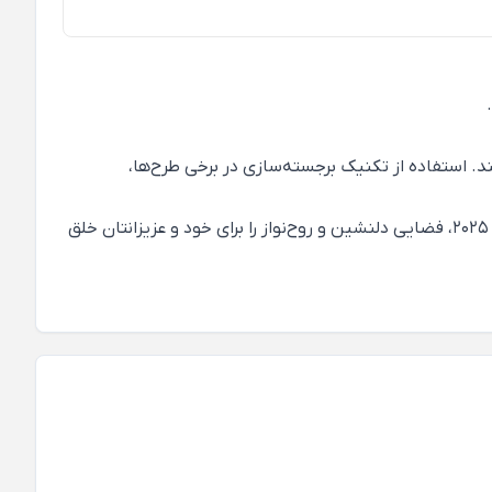
. استفاده از تکنیک برجسته‌سازی در برخی طرح‌ها،
غوطه‌ور شدن در سایه‌های ملایم سبزِ گیاهی، حس آرامش و صلح را به خانه شما هدیه می‌دهد. با انتخاب طرح‌های هارمونیک تایم 2025، فضایی دلنشین و روح‌نواز را برای خود و عزیزانتان خلق
کاغذدیواری