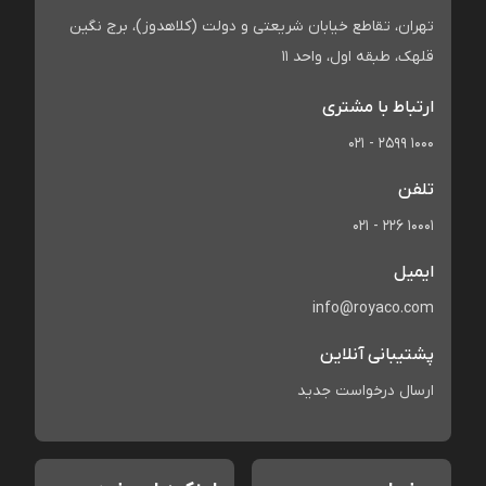
تهران، تقاطع خیابان شریعتی و دولت (کلاهدوز)، برج نگین
قلهک، طبقه اول، واحد 11
ارتباط با مشتری
021 - 2599 1000
تلفن
021 - 226 10001
ایمیل
info@royaco.com
پشتیبانی آنلاین
ارسال درخواست جدید