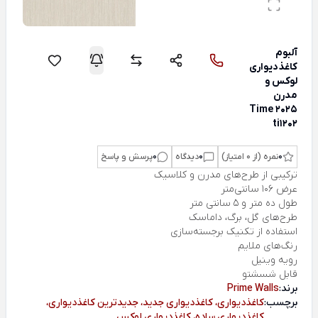
آلبوم
کاغذدیواری
لوکس و
مدرن
Time 2025
ti1202
0
نمره (از 0 امتیاز)
0
دیدگاه
0
پرسش و پاسخ
ترکیبی از طرح‌های مدرن و کلاسیک
عرض 106 سانتی‌متر
طول ده متر و 5 سانتی متر
طرح‌های گل، برگ، داماسک
استفاده از تکنیک برجسته‌سازی
رنگ‌های ملایم
رویه وینیل
قابل شسشتو
برند:
Prime Walls
برچسب:
کاغذدیواری، کاغذدیواری جدید، جدیدترین کاغذدیواری،
کاغذدیواری ساده، کاغذدیواری لوکس