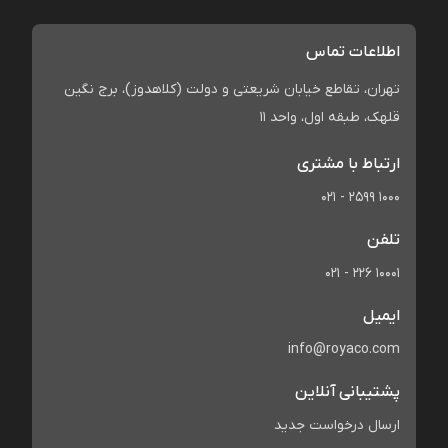
اطلاعات تماس
تهران، تقاطع خیابان شریعتی و دولت (کلاهدوز)، برج نگین
قلهک، طبقه اول، واحد 11
ارتباط با مشتری
021 - 2599 1000
تلفن
021 - 226 10001
ایمیل
info@royaco.com
پشتیبانی آنلاین
ارسال درخواست جدید