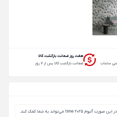
هفت روز ضمانت بازگشت کالا
عته و تلفنی ساعات
ضمانت بازگشت کالا پس از 7 روز
اگر انتخاب‌تان طرح‌های مدرن است، لازم است وارد طیف وسیعی از رنگ‌های دیوارپوش هایی ساده یا دارای طرح‌های محو شوید. در این صورت آلبوم time 2025 می‌تواند به شما کمک کند.