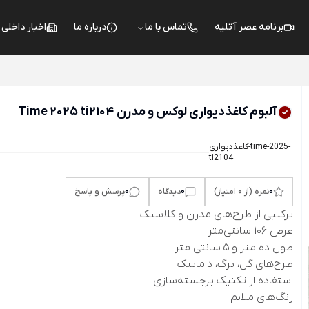
برنامه عصر آتلیه
تماس با ما
درباره ما
اخبار داخلی
آلبوم کاغذدیواری لوکس و مدرن Time 2025 ti2104
کاغذدیواری-time-2025-
ti2104
0
0
0
نمره (از 0 امتیاز)
دیدگاه
پرسش و پاسخ
ترکیبی از طرح‌های مدرن و کلاسیک
عرض 106 سانتی‌متر
طول ده متر و 5 سانتی متر
طرح‌های گل، برگ، داماسک
استفاده از تکنیک برجسته‌سازی
رنگ‌های ملایم