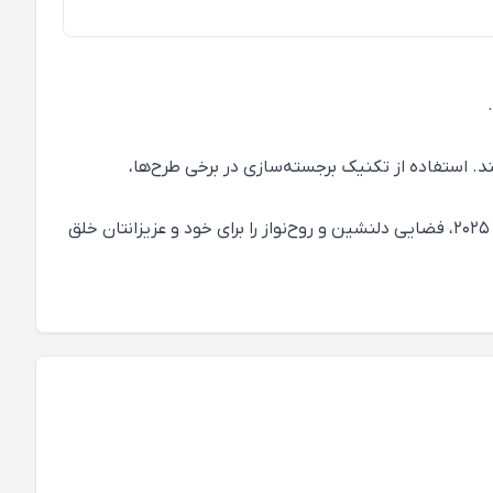
. استفاده از تکنیک برجسته‌سازی در برخی طرح‌ها،
غوطه‌ور شدن در سایه‌های ملایم سبزِ گیاهی، حس آرامش و صلح را به خانه شما هدیه می‌دهد. با انتخاب طرح‌های هارمونیک تایم 2025، فضایی دلنشین و روح‌نواز را برای خود و عزیزانتان خلق
کاغذدیواری