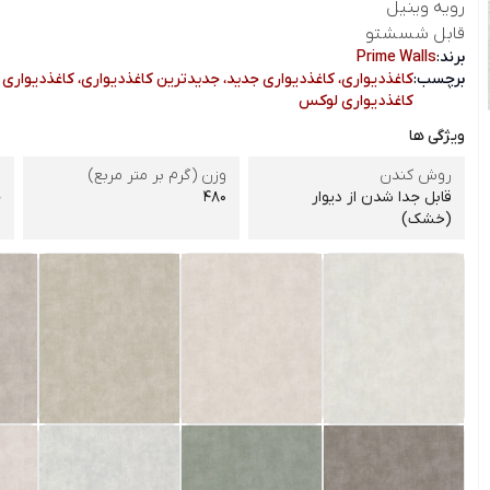
رویه وینیل
قابل شسشتو
برند:
Prime Walls
برچسب:
کاغذدیواری، کاغذدیواری جدید، جدیدترین کاغذدیواری، کاغذدیواری 
کاغذدیواری لوکس
ویژگی ها
روش کندن
وزن (گرم بر متر مربع)
ش
قابل جدا شدن از دیوار
480
چ
(خشک)