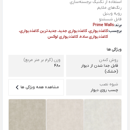
استفاده از تکنیک برجسته‌سازی
رنگ‌های ملایم
رویه وینیل
قابل شسشتو
برند:
Prime Walls
برچسب:
کاغذدیواری، کاغذدیواری جدید، جدیدترین کاغذدیواری،
کاغذدیواری ساده، کاغذدیواری لوکس
ویژگی ها
روش کندن
وزن (گرم بر متر مربع)
قابل جدا شدن از دیوار
480
(خشک)
شیوه نصب
مشاهده همه ویژگی ها
چسب روی دیوار