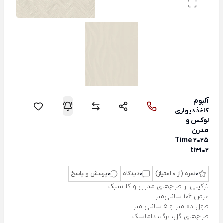
آلبوم
کاغذدیواری
لوکس و
مدرن
Time 2025
ti3102
0
نمره (از 0 امتیاز)
0
دیدگاه
0
پرسش و پاسخ
ترکیبی از طرح‌های مدرن و کلاسیک
عرض 106 سانتی‌متر
طول ده متر و 5 سانتی متر
طرح‌های گل، برگ، داماسک