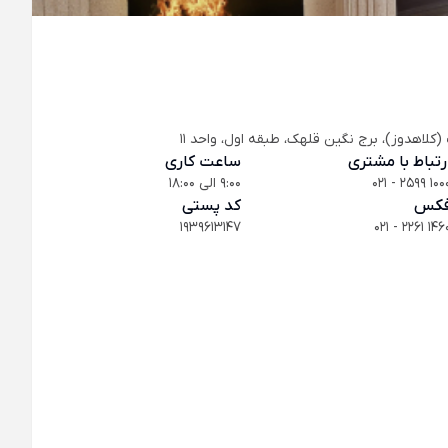
کلاهدوز)، برج نگین قلهک، طبقه اول، واحد 11
رتباط با مشتری
ساعت کاری
021 - 2599 100
9:00 الی 18:00
کس
کد پستی
1939613147
021 - 2261 146