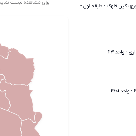
برای مشاهده لیست نمایندگ
رج نگین قلهک - طبقه اول -
 - واحد 113