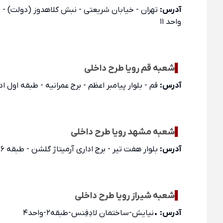
آدرس:
تهران - خیابان شریعتی - نبش کلاهدوز (دولت) - ب
واحد 11
▌
شعبه قم رویا طرح داخلی
آدرس:
قم - بلوار پیامبر اعظم - برج عمرانیه - طبقه اول اداری
▌
شعبه مشهد رویا طرح داخلی
آدرس:
بلوار هفت تیر - برج اداری آرمیتاژ گلشن - طبقه 26 - واحد 2601
▌
شعبه شیراز رویا طرح داخلی
آدرس:
•نیایش-ساختمان لادِفِنس-طبقه۲-واحد۴