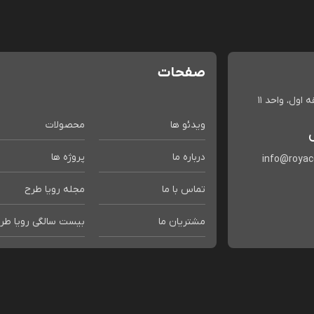
صفحات
اول، واحد 11
ویدئو ها
محصولات
درباره ما
پروژه ها
info@roya
تماس با ما
مجله رویا طرح
مشتریان ما
بیست سالگی رویا طر