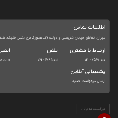
اطلاعات تماس
تهران، تقاطع خیابان شریعتی و دولت (کلاهدوز)، برج نگین قلهک، طبقه 
ارتباط با مشتری
تلفن
ایمیل
co.com
021 - 226 10001
021 - 2599 1000
پشتیبانی آنلاین
ارسال درخواست جدید
بازگشت به بالا