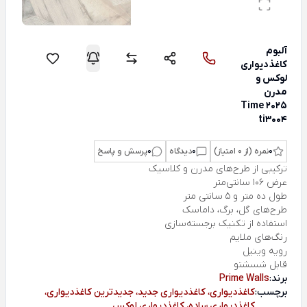
آلبوم
کاغذدیواری
لوکس و
مدرن
Time 2025
ti3004
0
نمره (از 0 امتیاز)
0
دیدگاه
0
پرسش و پاسخ
ترکیبی از طرح‌های مدرن و کلاسیک
عرض 106 سانتی‌متر
طول ده متر و 5 سانتی متر
طرح‌های گل، برگ، داماسک
استفاده از تکنیک برجسته‌سازی
رنگ‌های ملایم
رویه وینیل
قابل شسشتو
برند:
Prime Walls
برچسب:
کاغذدیواری، کاغذدیواری جدید، جدیدترین کاغذدیواری،
کاغذدیواری ساده، کاغذدیواری لوکس