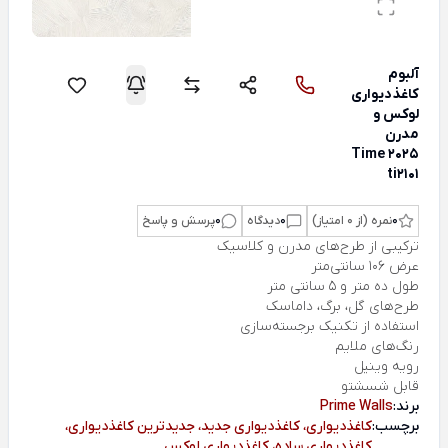
آلبوم
کاغذدیواری
لوکس و
مدرن
Time 2025
ti2101
0
نمره (از 0 امتیاز)
0
دیدگاه
0
پرسش و پاسخ
ترکیبی از طرح‌های مدرن و کلاسیک
عرض 106 سانتی‌متر
طول ده متر و 5 سانتی متر
طرح‌های گل، برگ، داماسک
استفاده از تکنیک برجسته‌سازی
رنگ‌های ملایم
رویه وینیل
قابل شسشتو
برند:
Prime Walls
برچسب:
کاغذدیواری، کاغذدیواری جدید، جدیدترین کاغذدیواری،
کاغذدیواری ساده، کاغذدیواری لوکس