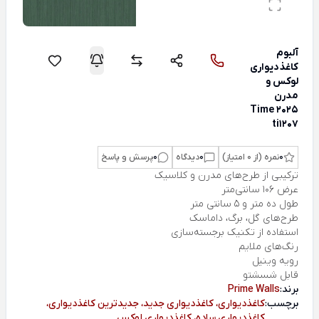
آلبوم
کاغذدیواری
لوکس و
مدرن
Time 2025
ti1207
0
نمره (از 0 امتیاز)
0
دیدگاه
0
پرسش و پاسخ
ترکیبی از طرح‌های مدرن و کلاسیک
عرض 106 سانتی‌متر
طول ده متر و 5 سانتی متر
طرح‌های گل، برگ، داماسک
استفاده از تکنیک برجسته‌سازی
رنگ‌های ملایم
رویه وینیل
قابل شسشتو
برند:
Prime Walls
برچسب:
کاغذدیواری، کاغذدیواری جدید، جدیدترین کاغذدیواری،
کاغذدیواری ساده، کاغذدیواری لوکس