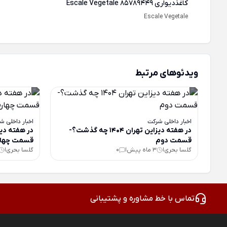
کاغذ‌دیواری Escale Vegetale 85789449
Escale Vegetale
ویدئوهای مرتبط
اخبار داخلی شرکت
اخبار داخلی ش
در هفته دیزاین تهران 1404 چه گذشت؟-
قسمت دوم
قسمت چهار
گلسا بحری
3 ماه پیش
0
گلسا بحری
|
|
|
تماس با خط مشاوره و پشتیبانی