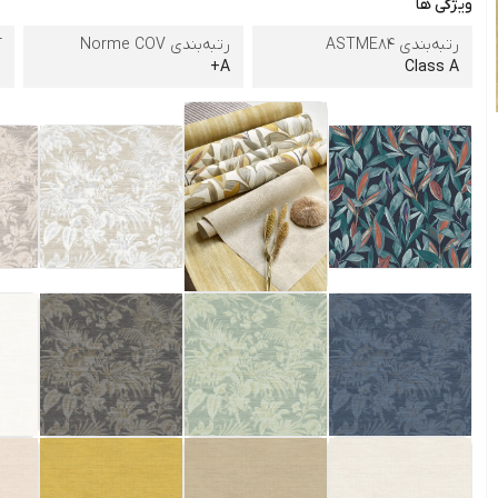
ویژگی ها
رتبه‌بندی ASTME84
رتبه‌بندی Norme COV
آ
Class A
A+
ب