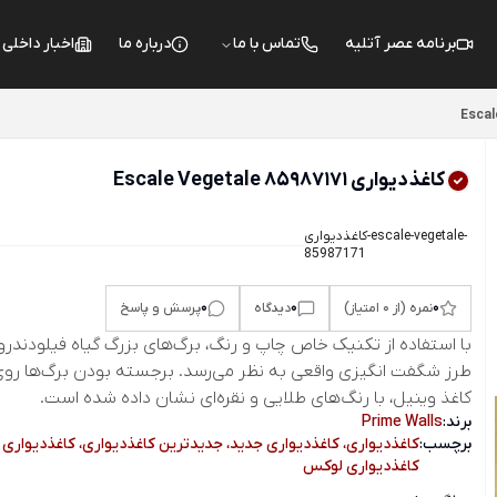
برنامه عصر آتلیه
تماس با ما
درباره ما
اخبار داخلی
Escal
کاغذ‌دیواری Escale Vegetale 85987171
کاغذدیواری-escale-vegetale-
85987171
0
0
0
نمره (از 0 امتیاز)
دیدگاه
پرسش و پاسخ
با استفاده از تکنیک خاص چاپ و رنگ، برگ‌های بزرگ گیاه فیلودندر
طرز شگفت انگیزی واقعی به نظر می‌رسد. برجسته بودن برگ‌ها رو
کاغذ وینیل، با رنگ‌های طلایی و نقره‌ای نشان داده شده است.
برند:
Prime Walls
برچسب:
کاغذدیواری، کاغذدیواری جدید، جدیدترین کاغذدیواری، کاغذدیواری 
کاغذدیواری لوکس