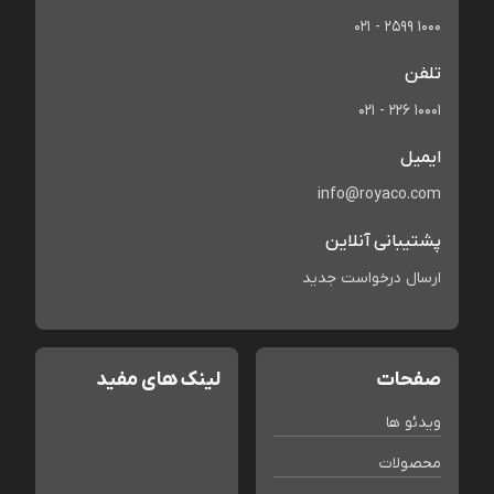
021 - 2599 1000
تلفن
021 - 226 10001
ایمیل
info@royaco.com
پشتیبانی آنلاین
ارسال درخواست جدید
صفحات
لینک های مفید
ویدئو ها
محصولات