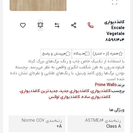
کاغذ‌دیواری
Escale
Vegetale
85981404
0
نمره (از 0 امتیاز)
0
دیدگاه
0
پرسش و پاسخ
با استفاده از تکنیک خاص چاپ و رنگ، برگ‌های بزرگ گیاه
فیلودندرون به طرز شگفت انگیزی واقعی به نظر می‌رسد. برجسته
بودن برگ‌ها روی کاغذ وینیل، با رنگ‌های طلایی و نقره‌ای نشان داده
شده است.
برند:
Prime Walls
برچسب:
کاغذدیواری، کاغذدیواری جدید، جدیدترین کاغذدیواری،
کاغذدیواری ساده، کاغذدیواری لوکس
ویژگی ها
رتبه‌بندی ASTME84
رتبه‌بندی Norme COV
A+
Class A