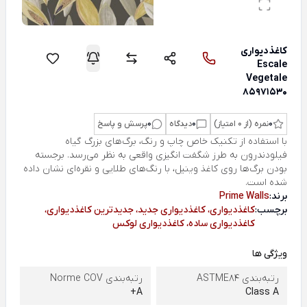
کاغذ‌دیواری
Escale
Vegetale
85971530
0
نمره (از 0 امتیاز)
0
دیدگاه
0
پرسش و پاسخ
با استفاده از تکنیک خاص چاپ و رنگ، برگ‌های بزرگ گیاه
فیلودندرون به طرز شگفت انگیزی واقعی به نظر می‌رسد. برجسته
بودن برگ‌ها روی کاغذ وینیل، با رنگ‌های طلایی و نقره‌ای نشان داده
شده است.
برند:
Prime Walls
برچسب:
کاغذدیواری، کاغذدیواری جدید، جدیدترین کاغذدیواری،
کاغذدیواری ساده، کاغذدیواری لوکس
ویژگی ها
رتبه‌بندی ASTME84
رتبه‌بندی Norme COV
A+
Class A