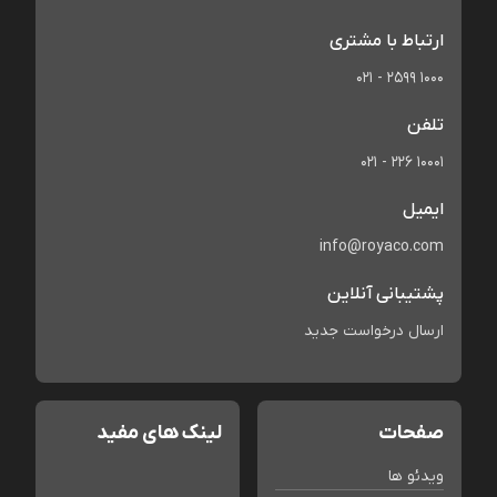
ارتباط با مشتری
021 - 2599 1000
تلفن
021 - 226 10001
ایمیل
info@royaco.com
پشتیبانی آنلاین
ارسال درخواست جدید
صفحات
لینک های مفید
ویدئو ها