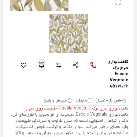
کاغذ‌دیواری
طرح برگ
Escale
Vegetale
85971026
0
نمره (از 0 امتیاز)
0
دیدگاه
0
پرسش و پاسخ
کاغذدیواری طرح برگ Escale Vegetale؛ طبیعت روی دیوار
کاغذدیواری Escale Vegetale مجموعه‌ای فرانسوی با طرح‌های گل،
برگ و گیاهان استوایی است که حس طراوت و سرزندگی طبیعت را
وارد فضای داخلی می‌کند. تنوع رنگ‌ها و ترکیب نقوش کلاسیک با
جزئیات مدرن، این آلبوم را برای دکوراسیون پذیرایی، نشیمن و اتاق