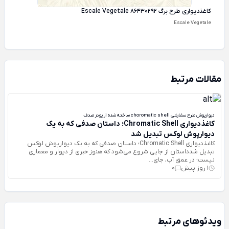
کاغذ‌دیواری طرح برگ Escale Vegetale 86430292
Escale Vegetale
مقالات مرتبط
دیوارپوش طرح سفارشی choromatic shell ساخته شده از پودر صدف
کاغذدیواری Chromatic Shell؛ داستان صدفی که به یک
دیوارپوش لوکس تبدیل شد
کاغذدیواری Chromatic Shell؛ داستان صدفی که به یک دیوارپوش لوکس
تبدیل شدداستان از جایی شروع می‌شود که هنوز خبری از دیوار و معماری
نیست؛ در عمق آب، جای...
1 روز پیش
0
ویدئوهای مرتبط