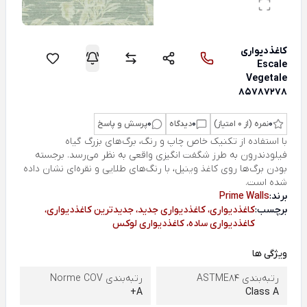
کاغذ‌دیواری
Escale
Vegetale
85787278
0
نمره (از 0 امتیاز)
0
دیدگاه
0
پرسش و پاسخ
با استفاده از تکنیک خاص چاپ و رنگ، برگ‌های بزرگ گیاه
فیلودندرون به طرز شگفت انگیزی واقعی به نظر می‌رسد. برجسته
بودن برگ‌ها روی کاغذ وینیل، با رنگ‌های طلایی و نقره‌ای نشان داده
شده است.
برند:
Prime Walls
برچسب:
کاغذدیواری، کاغذدیواری جدید، جدیدترین کاغذدیواری،
کاغذدیواری ساده، کاغذدیواری لوکس
ویژگی ها
رتبه‌بندی ASTME84
رتبه‌بندی Norme COV
A+
Class A