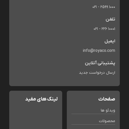
021 - 2599 1000
تلفن
021 - 226 10001
ایمیل
info@royaco.com
پشتیبانی آنلاین
ارسال درخواست جدید
صفحات
لینک های مفید
ویدئو ها
محصولات