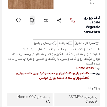
کاغذ‌دیواری
Escale
Vegetale
85982525
0
نمره (از 0 امتیاز)
0
دیدگاه
0
پرسش و پاسخ
با استفاده از تکنیک خاص چاپ و رنگ، برگ‌های بزرگ گیاه
فیلودندرون به طرز شگفت انگیزی واقعی به نظر می‌رسد. برجسته
بودن برگ‌ها روی کاغذ وینیل، با رنگ‌های طلایی و نقره‌ای نشان داده
شده است.
برند:
Prime Walls
برچسب:
کاغذدیواری، کاغذدیواری جدید، جدیدترین کاغذدیواری،
کاغذدیواری ساده، کاغذدیواری لوکس
ویژگی ها
رتبه‌بندی ASTME84
رتبه‌بندی Norme COV
A+
Class A