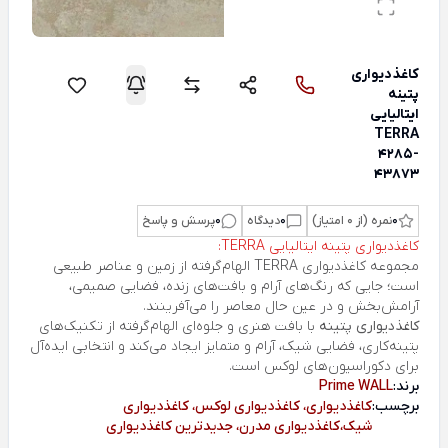
کاغذدیواری
پتینه
ایتالیایی
TERRA
4285-
43873
0
نمره (از 0 امتیاز)
0
دیدگاه
0
پرسش و پاسخ
کاغذدیواری پتینه ایتالیایی TERRA:
مجموعه کاغذدیواری
TERRA
الهام‌گرفته از زمین و عناصر طبیعی
است؛ جایی که رنگ‌های آرام و بافت‌های زنده، فضایی صمیمی،
آرامش‌بخش و در عین حال معاصر را می‌آفرینند.
کاغذدیواری پتینه
با بافت هنری و جلوه‌ای الهام‌گرفته از تکنیک‌های
پتینه‌کاری، فضایی شیک، آرام و متمایز ایجاد می‌کند و انتخابی ایده‌آل
برای دکوراسیون‌های لوکس است.
برند:
Prime WALL
برچسب:
کاغذدیواری، کاغذدیواری لوکس، کاغذدیواری
شیک،کاغذدیواری مدرن، جدیدترین کاغذدیواری