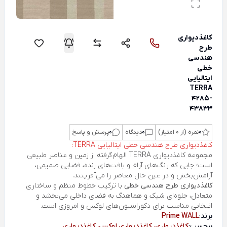
کاغذدیواری
طرح
هندسی
خطی
ایتالیایی
TERRA
4285-
43833
0
نمره (از 0 امتیاز)
0
دیدگاه
0
پرسش و پاسخ
کاغذدیواری طرح هندسی خطی ایتالیایی TERRA:
مجموعه کاغذدیواری
TERRA
الهام‌گرفته از زمین و عناصر طبیعی
است؛ جایی که رنگ‌های آرام و بافت‌های زنده، فضایی صمیمی،
آرامش‌بخش و در عین حال معاصر را می‌آفرینند.
کاغذدیواری طرح هندسی خطی
با ترکیب خطوط منظم و ساختاری
متعادل، جلوه‌ای شیک و هماهنگ به فضای داخلی می‌بخشد و
انتخابی مناسب برای دکوراسیون‌های لوکس و امروزی است.
برند:
Prime WALL
برچسب:
کاغذدیواری، کاغذدیواری لوکس، کاغذدیواری