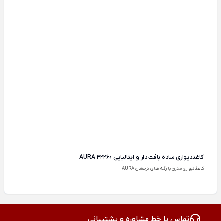
کاغذدیواری ساده بافت دار و ایتالیایی AURA 42260
کاغذدیواری مدرن با رگه های درخشان AURA
تماس با خط مشاوره و پشتیبانی