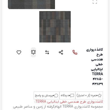
کاغذدیواری
طرح
هندسی
خطی
ایتالیایی
TERRA
4285-
43839
0
نمره (از 0 امتیاز)
0
دیدگاه
0
پرسش و پاسخ
کاغذدیواری طرح هندسی خطی ایتالیایی TERRA:
مجموعه کاغذدیواری
TERRA
الهام‌گرفته از زمین و عناصر طبیعی