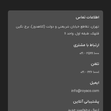
اطلاعات تماس
تهران، تقاطع خیابان شریعتی و دولت (کلاهدوز)، برج نگین
قلهک، طبقه اول، واحد 11
ارتباط با مشتری
021 - 2599 1000
تلفن
021 - 226 10001
ایمیل
info@royaco.com
پشتیبانی آنلاین
ارسال درخواست جدید