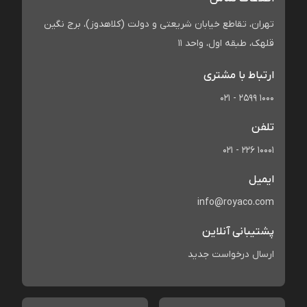
تهران، تقاطع خیابان شریعتی و دولت (کلاهدوز)، برج نگین
قلهک، طبقه اول، واحد 11
ارتباط با مشتری
021 - 2599 1000
تلفن
021 - 226 10001
ایمیل
info@royaco.com
پشتیبانی آنلاین
ارسال درخواست جدید