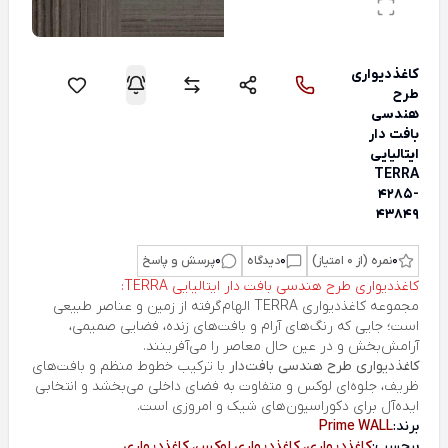
کاغذدیواری
طرح
هندسی
بافت دار
ایتالیایی
TERRA
4285-
43849
0
نمره (از 0 امتیاز)
0
دیدگاه
0
پرسش و پاسخ
کاغذدیواری طرح هندسی بافت دار ایتالیایی TERRA:
مجموعه کاغذدیواری
TERRA
الهام‌گرفته از زمین و عناصر طبیعی
است؛ جایی که رنگ‌های آرام و بافت‌های زنده، فضایی صمیمی،
آرامش‌بخش و در عین حال معاصر را می‌آفرینند.
کاغذدیواری طرح هندسی بافت‌دار
با ترکیب خطوط منظم و بافت‌های
ظریف، جلوه‌ای لوکس و متفاوت به فضای داخلی می‌بخشد و انتخابی
ایده‌آل برای دکوراسیون‌های شیک و امروزی است.
برند:
Prime WALL
برچسب:
کاغذدیواری، کاغذدیواری لوکس، کاغذدیواری