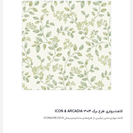
کاغذدیواری طرح برگ ICON & ARCADIA-3014
کاغذدیواری مدرن ترکیبی از طرح‌های ساده و مینیمال ICON&ARCADIA