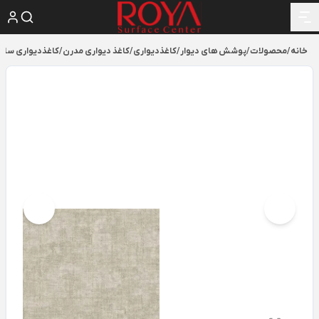
خانه
/
محصولات
/
پوشش های دیوار
/
کاغذدیواری
/
کاغذ دیواری مدرن
/
کاغذدیواری ساده و م