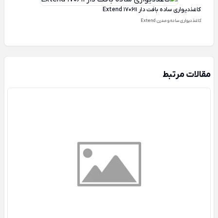
کاغذدیواری ساده بافت دار Extend 170611
کاغذدیواری ساده و مدرن Extend
مقالات مرتبط