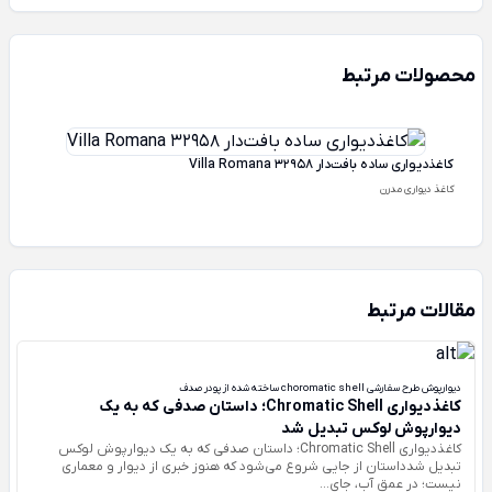
محصولات مرتبط
کاغذدیواری ساده بافت‌دار Villa Romana 32958
کاغذ دیواری مدرن
مقالات مرتبط
دیوارپوش طرح سفارشی choromatic shell ساخته شده از پودر صدف
کاغذدیواری Chromatic Shell؛ داستان صدفی که به یک
دیوارپوش لوکس تبدیل شد
کاغذدیواری Chromatic Shell؛ داستان صدفی که به یک دیوارپوش لوکس
تبدیل شدداستان از جایی شروع می‌شود که هنوز خبری از دیوار و معماری
نیست؛ در عمق آب، جای...