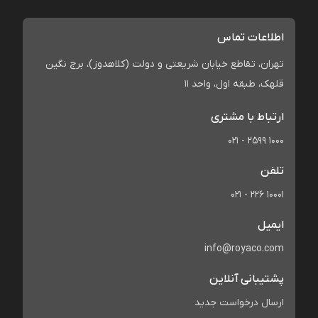
اطلاعات تماس
تهران، تقاطع خیابان شریعتی و دولت (کلاهدوز)، برج نگین
قلهک، طبقه اول، واحد 11
ارتباط با مشتری
021 - 2599 1000
تلفن
021 - 226 10001
ایمیل
info@royaco.com
پشتیبانی آنلاین
ارسال درخواست جدید