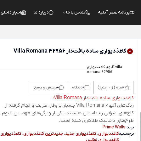
برنامه عصر آتلیه
تماس با ما
درباره ما
اخبار داخلی
کاغذدیواری ساده بافت‌دار Villa Romana 32956
آلبوم-کاغذدیواری-villa-
romana-32956
0
0
0
نمره (از 0 امتیاز)
دیدگاه
پرسش و پاسخ
کاغذدیواری ساده بافت‌دار Villa Romana:
رنگ‌های آلبوم Villa Romana بسیار با وقار، ظریف و الهام گرفته از
کاخ‌های اشرافی رم باستان هستند. یکی از ویژگی‌های مهم این آلبوم
طرح‌های داماسک طلاکاری شده است.
برند:
Prime Walls
برچسب:
کاغذدیواری، کاغذدیواری جدید، جدیدترین کاغذدیواری، کاغذدیواری 
کاغذدیواری لوکس