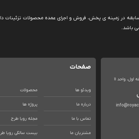
 سابقه در زمینه ی پخش، فروش و اجرای عمده محصولات تزئینات دا
ی باشد.
صفحات
اول، واحد 11
ویدئو ها
محصولات
درباره ما
پروژه ها
info@roya
تماس با ما
مجله رویا طرح
مشتریان ما
بیست سالگی رویا طر