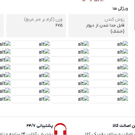
ویژگی ها
روش کندن
وزن (گرم بر متر مربع)
ش
قابل جدا شدن از دیوار
675
چ
(خشک)
 اصالت کالا
پشتیبانی 24/7
ی اصالت و سلامت فیزیکی کالا
پشتیبانی آنلاین 24 سا