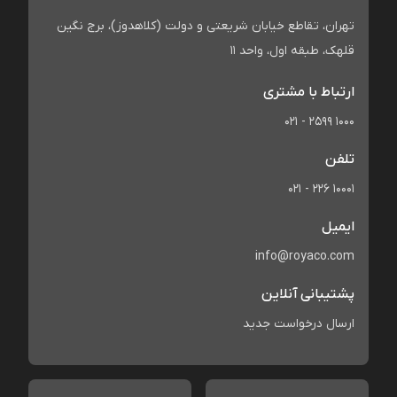
تهران، تقاطع خیابان شریعتی و دولت (کلاهدوز)، برج نگین
قلهک، طبقه اول، واحد 11
ارتباط با مشتری
021 - 2599 1000
تلفن
021 - 226 10001
ایمیل
info@royaco.com
پشتیبانی آنلاین
ارسال درخواست جدید