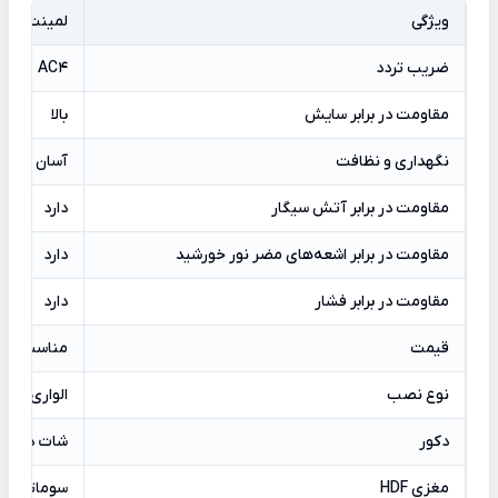
ویژگی
لمینت Tropical Planck
ضریب تردد
AC4
مقاومت در برابر سایش
بالا
نگهداری و
نظافت
آسان
مقاومت در برابر آتش سیگار
دارد
مقاومت در برابر اشعه‌های مضر نور خورشید
دارد
مقاومت در برابر فشار
دارد
قیمت
مناسب‌تر از
نوع نصب
الواری
دکور
شات دکور آ
مغزی HDF
سوماترا