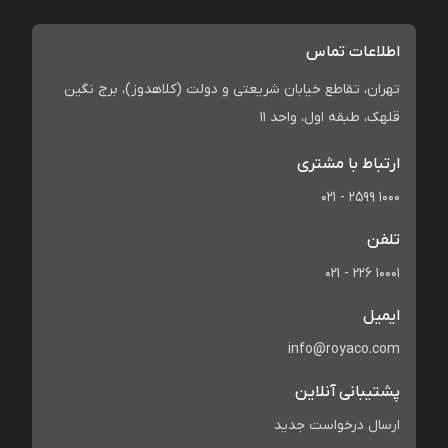
اطلاعات تماس
تهران، تقاطع خیابان شریعتی و دولت (کلاهدوز)، برج نگین
قلهک، طبقه اول، واحد 11
ارتباط با مشتری
021 - 2599 1000
تلفن
021 - 226 10001
ایمیل
info@royaco.com
پشتیبانی آنلاین
ارسال درخواست جدید