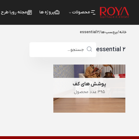
محصولات
پروژه ها
مجله رویا طرح
خانه
/
برچسب ها
/
essential 2
essential 2
پوشش های کف
395 عدد محصول