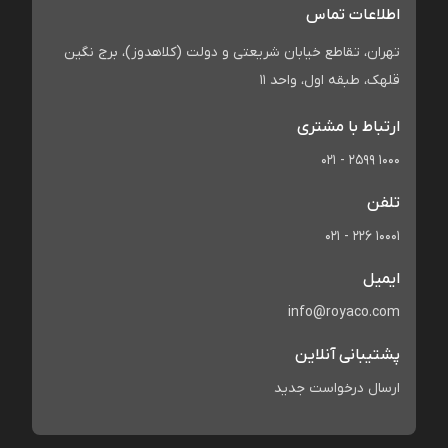
اطلاعات تماس
تهران، تقاطع خیابان شریعتی و دولت (کلاهدوز)، برج نگین
قلهک، طبقه اول، واحد 11
ارتباط با مشتری
021 - 2599 1000
تلفن
021 - 226 10001
ایمیل
info@royaco.com
پشتیبانی آنلاین
ارسال درخواست جدید