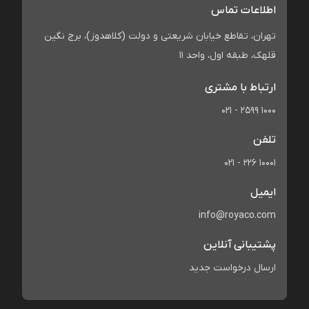
اطلاعات تماس
تهران، تقاطع خیابان شریعتی و دولت (کلاهدوز)، برج نگین
قلهک، طبقه اول، واحد 11
ارتباط با مشتری
021 - 2599 1000
تلفن
021 - 226 10001
ایمیل
info@royaco.com
پشتیبانی آنلاین
ارسال درخواست جدید