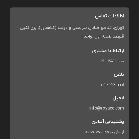
اطلاعات تماس
تهران، تقاطع خیابان شریعتی و دولت (کلاهدوز)، برج نگین
قلهک، طبقه اول، واحد 11
ارتباط با مشتری
021 - 2599 1000
تلفن
021 - 226 10001
ایمیل
info@royaco.com
پشتیبانی آنلاین
ارسال درخواست جدید