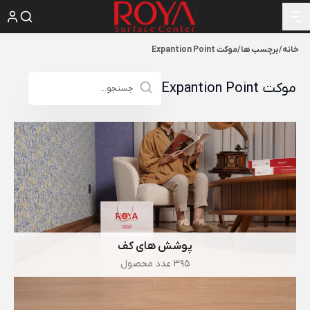
خانه
/
برچسب ها
/
موکت Expantion Point
موکت Expantion Point
پوشش های کف
395 عدد محصول