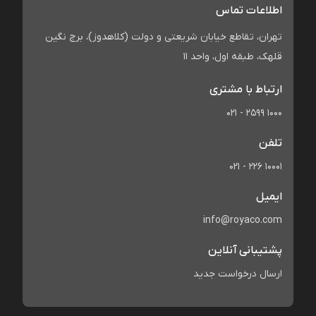
اطلاعات تماس
تهران، تقاطع خیابان شریعتی و دولت (کلاهدوز)، برج نگین
قلهک، طبقه اول، واحد 11
ارتباط با مشتری
021 - 2599 1000
تلفن
021 - 226 10001
ایمیل
info@royaco.com
پشتیبانی آنلاین
ارسال درخواست جدید