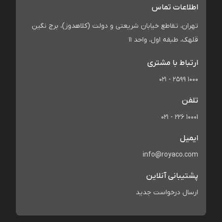
اطلاعات تماس
تهران، تقاطع خیابان شریعتی و دولت (کلاهدوز)، برج نگین
قلهک، طبقه اول، واحد 11
ارتباط با مشتری
021 - 2599 1000
تلفن
021 - 226 10001
ایمیل
info@royaco.com
پشتیبانی آنلاین
ارسال درخواست جدید