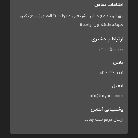
اطلاعات تماس
تهران، تقاطع خیابان شریعتی و دولت (کلاهدوز)، برج نگین
قلهک، طبقه اول، واحد 11
ارتباط با مشتری
021 - 2599 1000
تلفن
021 - 226 10001
ایمیل
info@royaco.com
پشتیبانی آنلاین
ارسال درخواست جدید