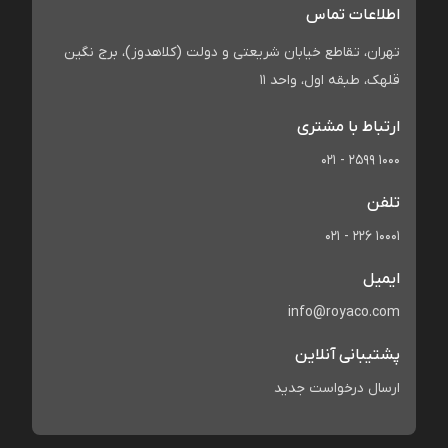
اطلاعات تماس
تهران، تقاطع خیابان شریعتی و دولت (کلاهدوز)، برج نگین
قلهک، طبقه اول، واحد 11
ارتباط با مشتری
021 - 2599 1000
تلفن
021 - 226 10001
ایمیل
info@royaco.com
پشتیبانی آنلاین
ارسال درخواست جدید