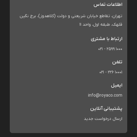
اطلاعات تماس
تهران، تقاطع خیابان شریعتی و دولت (کلاهدوز)، برج نگین
قلهک، طبقه اول، واحد 11
ارتباط با مشتری
021 - 2599 1000
تلفن
021 - 226 10001
ایمیل
info@royaco.com
پشتیبانی آنلاین
ارسال درخواست جدید