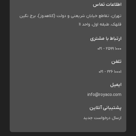
اطلاعات تماس
تهران، تقاطع خیابان شریعتی و دولت (کلاهدوز)، برج نگین
قلهک، طبقه اول، واحد 11
ارتباط با مشتری
021 - 2599 1000
تلفن
021 - 226 10001
ایمیل
info@royaco.com
پشتیبانی آنلاین
ارسال درخواست جدید