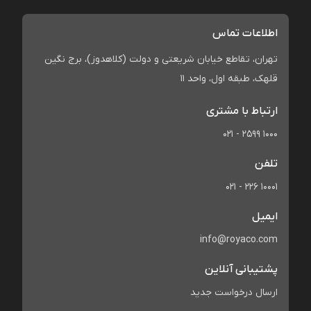
اطلاعات تماس
تهران، تقاطع خیابان شریعتی و دولت (کلاهدوز)، برج نگین
قلهک، طبقه اول، واحد 11
ارتباط با مشتری
021 - 2599 1000
تلفن
021 - 226 10001
ایمیل
info@royaco.com
پشتیبانی آنلاین
ارسال درخواست جدید