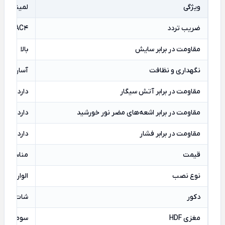
ویژگی
لمینت Tropical Planck
ضریب تردد
AC4
مقاومت در برابر سایش
بالا
نگهداری و
نظافت
آسان
مقاومت در برابر آتش سیگار
دارد
مقاومت در برابر اشعه‌های مضر نور خورشید
دارد
مقاومت در برابر فشار
دارد
قیمت
مناسب‌تر ا
نوع نصب
الواری
دکور
شات دکور 
مغزی HDF
سوماترا