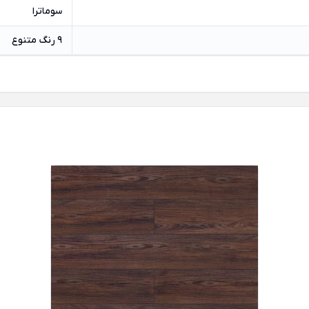
سوماترا
9 رنگ متنوع