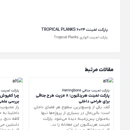
پارکت لمینت TROPICAL PLANKS 6024
پارکت لمینت الواری Tropical Planks
مقالات مرتبط
پارکت لمینت جناقی Herringbone
پارکت لمینت
پارکت لمینت هرینگبون؛ ۸ مزیت طرح جناقی
چرا کفپوش 
برای طراحی داخلی
بررسی علمی
کف، یکی از وسیع‌ترین سطوح هر فضای داخلی
راز محبوبی
است؛ بااین‌حال در بسیاری از پروژه‌ها تنها
داخلیتا به ح
به‌عنوان پس‌زمینه دیده می‌شود. پارکت
کافه دنج، 
لمینت هرینگبون این معادله را ت...
دلنشین می‌ش
گلسا بحری
3 روز پیش
0
گلسا بحری
|
|
|