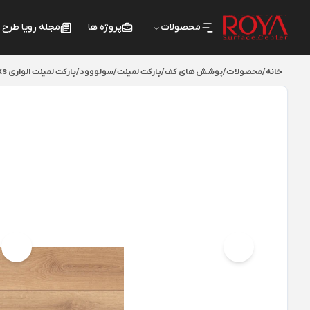
محصولات
پروژه ها
مجله رویا طرح
خانه
/
محصولات
/
پوشش های کف
/
پارکت لمینت
/
سولووود
/
پارکت لمینت الواری Tropical Planks