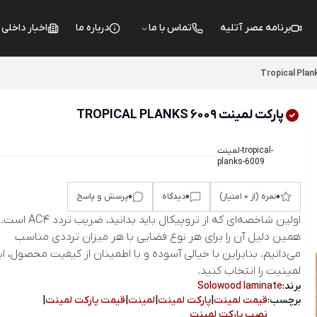
برنامه عصر آتلیه
تماس با ما
درباره ما
اخبار داخلی
پارکت لمینت TROPICAL PLANKS 6009
لمینت-tropical-
planks-6009
0
0
0
نمره (از 0 امتیاز)
دیدگاه
پرسش و پاسخ
اولین شاخصه‌ای که از تروپیکال باید بدانید، ض
همین دلیل آن را برای هر نوع فضایی با هر میزان ترددی مناسب
می‌دانیم. بنابراین با خیالی آسوده و با اطمینان از کیفیت محصول، ا
لمینیت را انتخاب کنید.
برند:
Solowood laminate
برچسب:
قیمت لمینت
|
پارکت لمینت
|
لمینت
|
قیمت پارکت لمینت
|
نصب پارکت لمینت