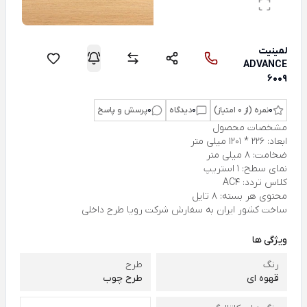
لمینیت
ADVANCE
6009
0
نمره (از 0 امتیاز)
0
دیدگاه
0
پرسش و پاسخ
مشخصات محصول
ابعاد: 226 * 1201 میلی متر
ضخامت: 8 میلی متر
نمای سطح: 1 استریپ
کلاس تردد: AC4
محتوی هر بسته: 8 تایل
ساخت کشور ایران به سفارش شرکت رویا طرح داخلی
ویژگی ها
رنگ
طرح
قهوه ای
طرح چوب