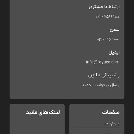
ارتباط با مشتری
021 - 2599 1000
تلفن
021 - 226 10001
ایمیل
info@royaco.com
پشتیبانی آنلاین
ارسال درخواست جدید
صفحات
لینک های مفید
ویدئو ها