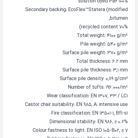
100% solution dyed Pa6
Secondary backing: EcoFlex™Statera (modified
bitumen,
70% recycled content)
Total weight: 4100 g/m²
Pile weight: 540 g/m²
Surface pile weight: 370 g/m²
Total thickness: 6.2 mm
Surface pile thickness: 3,1 mm
Surface pile density: 0,119 g/cm³
Number of tufts: 196.000/m²
Wear classification: EN 1307, 33 / LC1
Castor chair suitability: EN 985, A: intensive use
Fire classification: EN 13501-1, Bfl-s1
Dimensional stability: EN 986, ≥ 0.2%
Colour fastness to light: EN ISO 105-B02, ≥ 7