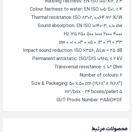
Rubbing fastness: EN ISO 105-X12, ≥ 4
Colour fastness to water: EN ISO 105-E01, ≥ 4
Thermal resistance: ISO 8302, 0,064 m².K/W
Sound absorption: EN ISO 10140-3, 0,10 αw
Hz 125 250 500 1000 2000 4000
αw 0.01 0.03 0.05 0.13 0.29 0.33
Impact sound reduction: ISO 6356, ΔLw = 25 dB
Permanent antistatic: ISO/DIS 10965, ≤ 2 kV
Transversal resistance: ≤ 10⁹ Ohm
Number of colours: 6
Size & Packaging: 50 x 50 cm (19,68" x 19,68")
5 m²/box - 24 boxes/pallet
GUT-Prodis Number: 3AA1D4DF
محصولات مرتبط