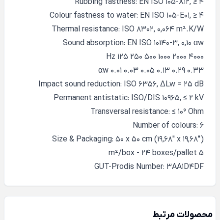
Rubbing fastness: EN ISO 105-X12, ≥ 4
Colour fastness to water: EN ISO 105-E01, ≥ 4
Thermal resistance: ISO 8302, 0,064 m².K/W
Sound absorption: EN ISO 10140-3, 0,10 αw
Hz 125 250 500 1000 2000 4000
αw 0.01 0.03 0.05 0.13 0.29 0.33
Impact sound reduction: ISO 6356, ΔLw = 25 dB
Permanent antistatic: ISO/DIS 10965, ≤ 2 kV
Transversal resistance: ≤ 10⁹ Ohm
Number of colours: 6
Size & Packaging: 50 x 50 cm (19,68" x 19,68")
5 m²/box - 24 boxes/pallet
GUT-Prodis Number: 3AA1D4DF
محصولات مرتبط