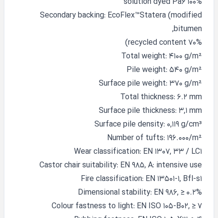
100% solution dyed Pa6
Secondary backing: EcoFlex™Statera (modified
bitumen,
70% recycled content)
Total weight: 4100 g/m²
Pile weight: 540 g/m²
Surface pile weight: 370 g/m²
Total thickness: 6.2 mm
Surface pile thickness: 3,1 mm
Surface pile density: 0,119 g/cm³
Number of tufts: 196.000/m²
Wear classification: EN 1307, 33 / LC1
Castor chair suitability: EN 985, A: intensive use
Fire classification: EN 13501-1, Bfl-s1
Dimensional stability: EN 986, ≥ 0.2%
Colour fastness to light: EN ISO 105-B02, ≥ 7