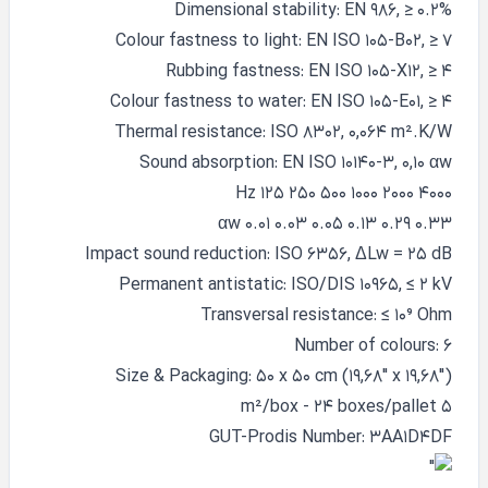
Dimensional stability: EN 986, ≥ 0.2%
Colour fastness to light: EN ISO 105-B02, ≥ 7
Rubbing fastness: EN ISO 105-X12, ≥ 4
Colour fastness to water: EN ISO 105-E01, ≥ 4
Thermal resistance: ISO 8302, 0,064 m².K/W
Sound absorption: EN ISO 10140-3, 0,10 αw
Hz 125 250 500 1000 2000 4000
αw 0.01 0.03 0.05 0.13 0.29 0.33
Impact sound reduction: ISO 6356, ΔLw = 25 dB
Permanent antistatic: ISO/DIS 10965, ≤ 2 kV
Transversal resistance: ≤ 10⁹ Ohm
Number of colours: 6
Size & Packaging: 50 x 50 cm (19,68" x 19,68")
5 m²/box - 24 boxes/pallet
GUT-Prodis Number: 3AA1D4DF