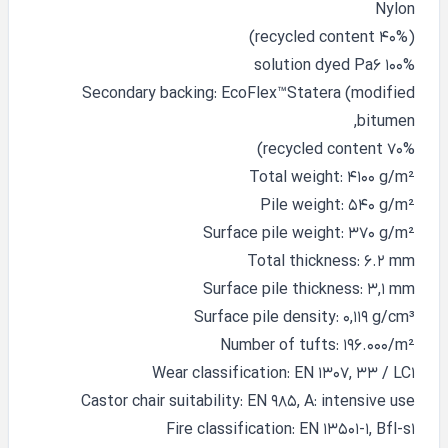
Nylon
(40% recycled content)
100% solution dyed Pa6
Secondary backing: EcoFlex™Statera (modified
bitumen,
70% recycled content)
Total weight: 4100 g/m²
Pile weight: 540 g/m²
Surface pile weight: 370 g/m²
Total thickness: 6.2 mm
Surface pile thickness: 3,1 mm
Surface pile density: 0,119 g/cm³
Number of tufts: 196.000/m²
Wear classification: EN 1307, 33 / LC1
Castor chair suitability: EN 985, A: intensive use
Fire classification: EN 13501-1, Bfl-s1