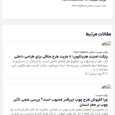
پارکت لمینت HERRINGBONE 6019
پارکت لمینت جناقی Herringbone
مقالات مرتبط
پارکت لمینت جناقی Herringbone
پارکت لمینت هرینگبون؛ ۸ مزیت طرح جناقی برای طراحی داخلی
کف، یکی از وسیع‌ترین سطوح هر فضای داخلی است؛ بااین‌حال در بسیاری از
پروژه‌ها تنها به‌عنوان پس‌زمینه دیده می‌شود. پارکت لمینت هرینگبون این
معادله را ت...
3 روز پیش
0
پارکت لمینت
چرا کفپوش طرح چوب این‌قدر محبوب است؟ بررسی علمی تأثیر
چوب بر مغز انسان
راز محبوبیت کفپوش‌های طرح چوب در طراحی داخلیتا به حال فکر کرده‌اید چرا
وقتی وارد یک کافه دنج، یک هتل لوکس یا یک خانه گرم و دلنشین می‌شوید،