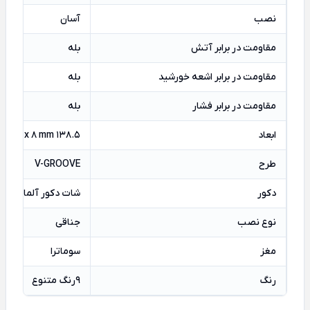
نصب
آسان
مقاومت در برابر آتش
بله
مقاومت در برابر اشعه خورشید
بله
مقاومت در برابر فشار
بله
ابعاد
138.5 x 695 x 8 mm
طرح
V-GROOVE
دکور
شات دکور آلمان
نوع نصب
جناقی
مغز
سوماترا
رنگ
9رنگ متنوع