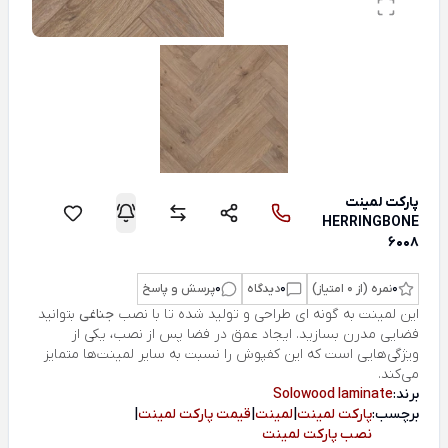
پارکت لمینت
HERRINGBONE
6008
0
نمره (از 0 امتیاز)
0
دیدگاه
0
پرسش و پاسخ
این لمینت به گونه ای طراحی و تولید شده تا با نصب
جناغی
بتوانید
فضایی مدرن بسازید. ایجاد عمق در فضا پس از نصب، یکی از
ویژگی‌هایی است که این کفپوش را نسبت به سایر لمینت‌ها متمایز
می‌کند.
برند:
Solowood laminate
برچسب:
پارکت لمینت
|
لمینت
|
قیمت پارکت لمینت
|
نصب پارکت لمینت