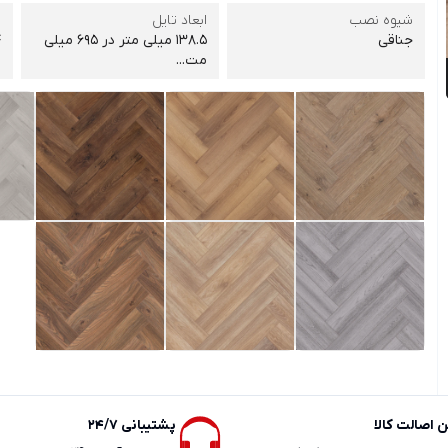
شیوه نصب
ابعاد تایل
ض
جناقی
138.5 میلی متر در 695 میلی
4
مت...
 اصالت کالا
پشتیبانی 24/7