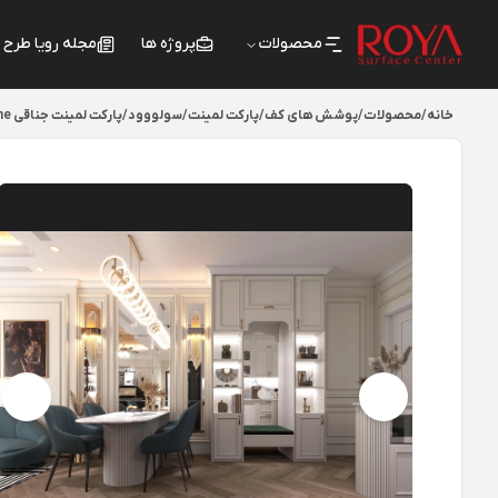
محصولات
پروژه ها
مجله رویا طرح
خانه
/
محصولات
/
پوشش های کف
/
پارکت لمینت
/
سولووود
/
پارکت لمینت جناقی Herringbone