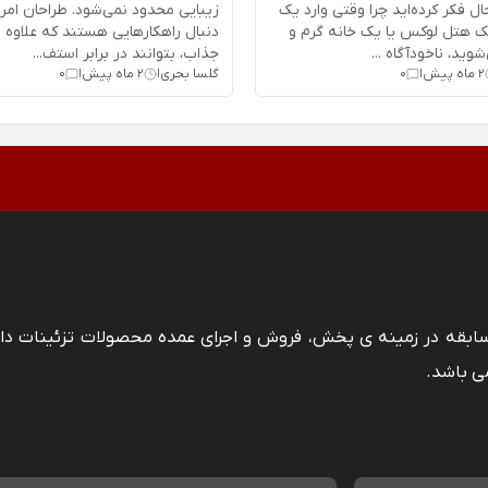
ال فکر کرده‌اید چرا وقتی وارد یک
زیبایی محدود نمی‌شود. طراحان امرو
یک هتل لوکس یا یک خانه گرم و
دنبال راهکارهایی هستند که علاوه ب
وید، ناخودآگاه ...
جذاب، بتوانند در برابر استف...
2 ماه پیش
0
گلسا بحری
2 ماه پیش
0
|
|
|
 سابقه در زمینه ی پخش، فروش و اجرای عمده محصولات تزئینات دا
ی باشد.