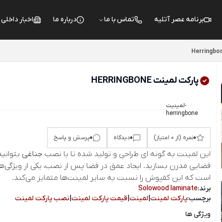
برنامه عصر آتلیه
تماس با ما
درباره ما
اخبار داخلی
پارکت لمینت HERRINGBONE
لمینیت-
herringbone
0
0
0
نمره (از 0 امتیاز)
دیدگاه
پرسش و پاسخ
این لمینت به گونه ای طراحی و تولید شده تا با نصب
جناغی
بتوانید
فضایی مدرن بسازید. ایجاد عمق در فضا پس از نصب، یکی از ویژگی‌ه
است که این کفپوش را نسبت به سایر لمینت‌ها متمایز می‌کند.
برند:
Solowood laminate
برچسب:
پارکت لمینت
|
لمینت
|
قیمت پارکت لمینت
|
نصب پارکت لمینت
ویژگی ها