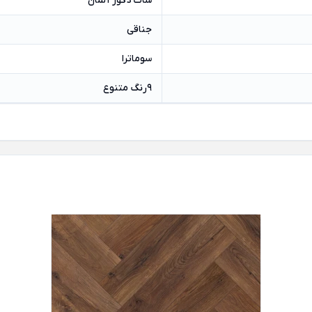
شات دکور آلمان
جناقی
سوماترا
9رنگ متنوع