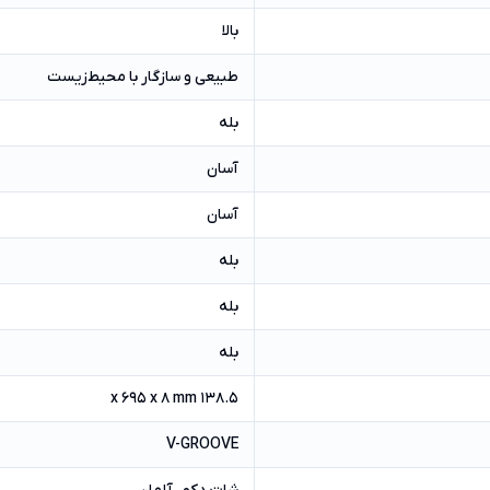
بالا
طبیعی و سازگار با محیط‌زیست
بله
آسان
آسان
بله
بله
بله
138.5 x 695 x 8 mm
V-GROOVE