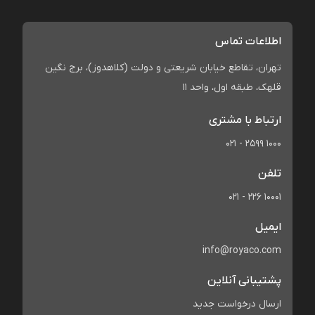
اطلاعات تماس
تهران، تقاطع خیابان شریعتی و دولت (کلاهدوز)، برج نگین
قلهک، طبقه اول، واحد 11
ارتباط با مشتری
021 - 2599 1000
تلفن
021 - 226 10001
ایمیل
info@royaco.com
پشتیبانی آنلاین
ارسال درخواست جدید