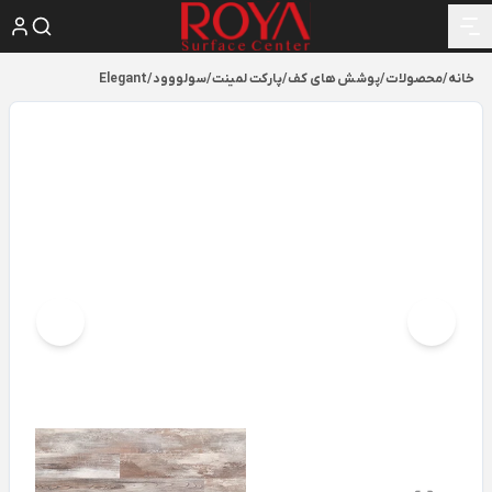
خانه
/
محصولات
/
پوشش های کف
/
پارکت لمینت
/
سولووود
/
Elegant