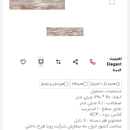
لمینیت
Elegant
8006
0
نمره (از 0 امتیاز)
0
دیدگاه
0
پرسش و پاسخ
مشخصات محصول
ابعاد: 190 * 1290 میلی متر
ضخامت : 8.1 میلی متر
نمای سطح : 1 استریپ
کلاس تردد : AC4
محتوی هر بسته : 8 تایل
ساخت کشور ایران به سفارش شرکت رویا طرح داخلی