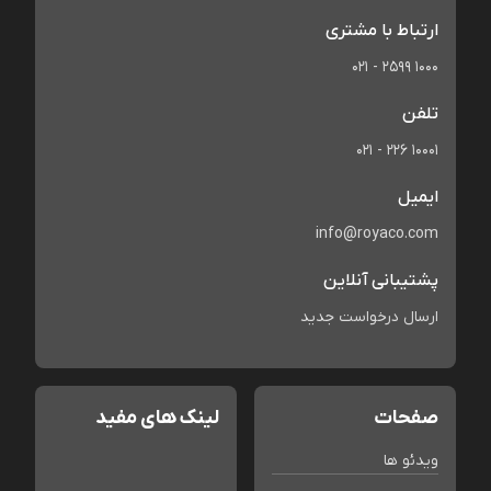
ارتباط با مشتری
021 - 2599 1000
تلفن
021 - 226 10001
ایمیل
info@royaco.com
پشتیبانی آنلاین
ارسال درخواست جدید
صفحات
لینک های مفید
ویدئو ها