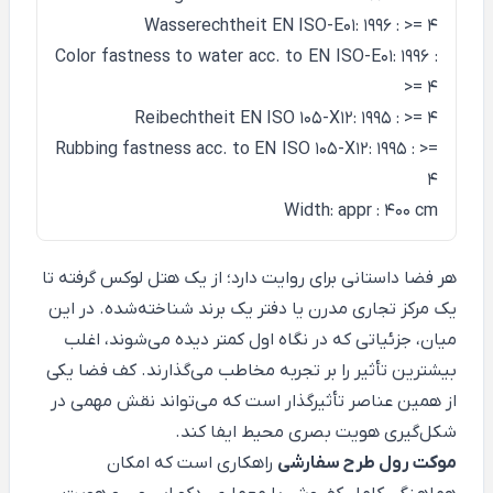
Wasserechtheit EN ISO-E01: 1996 : >= 4
Color fastness to water acc. to EN ISO-E01: 1996 :
>= 4
Reibechtheit EN ISO 105-X12: 1995 : >= 4
Rubbing fastness acc. to EN ISO 105-X12: 1995 : >=
4
Width: appr : 400 cm
هر فضا داستانی برای روایت دارد؛ از یک هتل لوکس گرفته تا
یک مرکز تجاری مدرن یا دفتر یک برند شناخته‌شده. در این
میان، جزئیاتی که در نگاه اول کمتر دیده می‌شوند، اغلب
بیشترین تأثیر را بر تجربه مخاطب می‌گذارند. کف فضا یکی
از همین عناصر تأثیرگذار است که می‌تواند نقش مهمی در
شکل‌گیری هویت بصری محیط ایفا کند.
موکت رول طرح سفارشی
راهکاری است که امکان