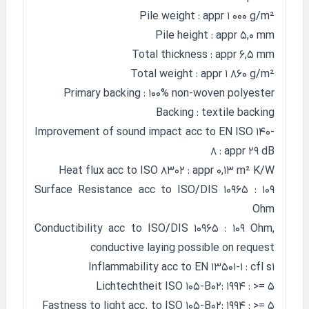
Pile weight : appr 1 000 g/m²
Pile height : appr 5,0 mm
Total thickness : appr 6,5 mm
Total weight : appr 1 860 g/m²
Primary backing : 100% non-woven polyester
Backing : textile backing
Improvement of sound impact acc to EN ISO 140-
8 : appr 29 dB
Heat flux acc to ISO 8302 : appr 0,13 m² K/W
Surface Resistance acc to ISO/DIS 10965 : 109
Ohm
Conductibility acc to ISO/DIS 10965 : 109 Ohm,
conductive laying possible on request
Inflammability acc to EN 13501-1 : cfl s1
Lichtechtheit ISO 105-B02: 1994 : >= 5
Fastness to light acc. to ISO 105-B02: 1994 : >= 5