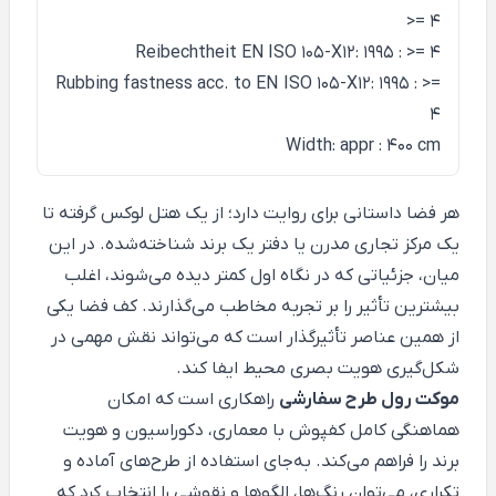
>= 4
Reibechtheit EN ISO 105-X12: 1995 : >= 4
Rubbing fastness acc. to EN ISO 105-X12: 1995 : >=
4
Width: appr : 400 cm
هر فضا داستانی برای روایت دارد؛ از یک هتل لوکس گرفته تا
یک مرکز تجاری مدرن یا دفتر یک برند شناخته‌شده. در این
میان، جزئیاتی که در نگاه اول کمتر دیده می‌شوند، اغلب
بیشترین تأثیر را بر تجربه مخاطب می‌گذارند. کف فضا یکی
از همین عناصر تأثیرگذار است که می‌تواند نقش مهمی در
شکل‌گیری هویت بصری محیط ایفا کند.
موکت رول طرح سفارشی
راهکاری است که امکان
هماهنگی کامل کفپوش با معماری، دکوراسیون و هویت
برند را فراهم می‌کند. به‌جای استفاده از طرح‌های آماده و
تکراری، می‌توان رنگ‌ها، الگوها و نقوشی را انتخاب کرد که