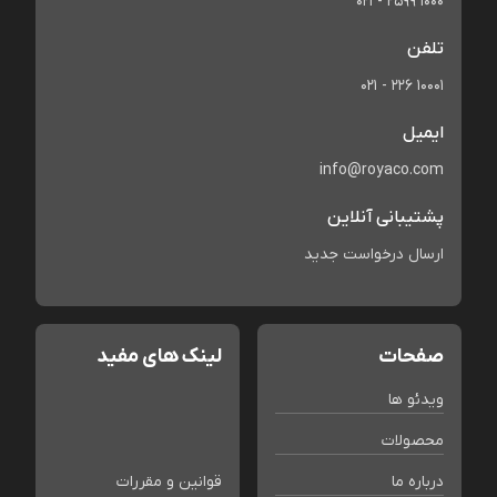
021 - 2599 1000
تلفن
021 - 226 10001
ایمیل
info@royaco.com
پشتیبانی آنلاین
ارسال درخواست جدید
صفحات
لینک های مفید
ویدئو ها
محصولات
درباره ما
قوانین و مقررات