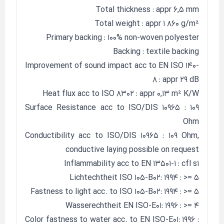
Total thickness : appr 6,5 mm
Total weight : appr 1 860 g/m²
Primary backing : 100% non-woven polyester
Backing : textile backing
Improvement of sound impact acc to EN ISO 140-
8 : appr 29 dB
Heat flux acc to ISO 8302 : appr 0,13 m² K/W
Surface Resistance acc to ISO/DIS 10965 : 109
Ohm
Conductibility acc to ISO/DIS 10965 : 109 Ohm,
conductive laying possible on request
Inflammability acc to EN 13501-1 : cfl s1
Lichtechtheit ISO 105-B02: 1994 : >= 5
Fastness to light acc. to ISO 105-B02: 1994 : >= 5
Wasserechtheit EN ISO-E01: 1996 : >= 4
Color fastness to water acc. to EN ISO-E01: 1996 :