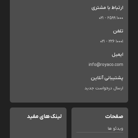
ارتباط با مشتری
021 - 2599 1000
تلفن
021 - 226 10001
ایمیل
info@royaco.com
پشتیبانی آنلاین
ارسال درخواست جدید
صفحات
لینک های مفید
ویدئو ها