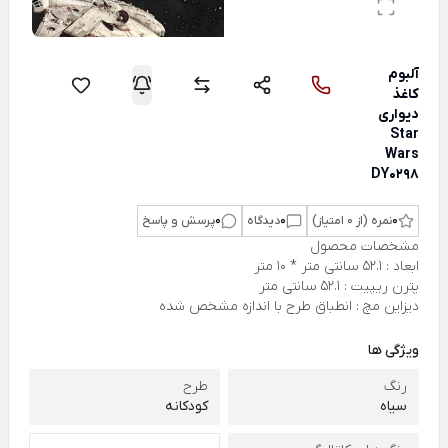
آلبوم
کاغذ
دیواری
Star
Wars
DY0298
0
نمره (از 0 امتیاز)
0
دیدگاه
0
پرسش و پاسخ
مشخصات محصول
ابعاد : 52.1 سانتی متر * 10 متر
پترن ریپیت : 52.1 سانتی متر
دیزاین مچ : انطباق طرح با اندازه مشخص شده
ویژگی ها
رنگ
طرح
سیاه
کودکانه