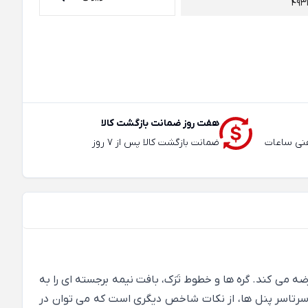
493
هفت روز ضمانت بازگشت کالا
عته و تلفنی ساعات
ضمانت بازگشت کالا پس از 7 روز
 و فاخری را عرضه می کند. گره ها و خطوط تَرَک، بافت نیمه برجسته ای را به
شیده است. بافت جناقی و تضادهای رنگی به همراه ابعاد عریض الوارها و وجود شیارهای v شکل در سرتاسر پنل ها، از نکات شاخص دیگری است که می توان در