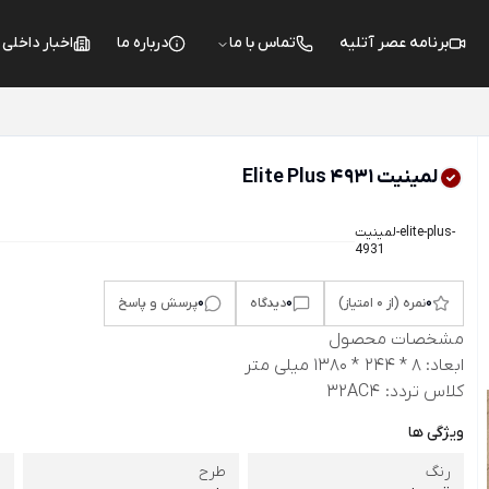
برنامه عصر آتلیه
تماس با ما
درباره ما
اخبار داخلی
لمینیت Elite Plus 4931
لمینیت-elite-plus-
4931
0
0
0
نمره (از 0 امتیاز)
دیدگاه
پرسش و پاسخ
مشخصات محصول
ابعاد:
8 * 244 * 1380 میلی متر
کلاس تردد:
32AC4
ویژگی ها
رنگ
طرح
ر