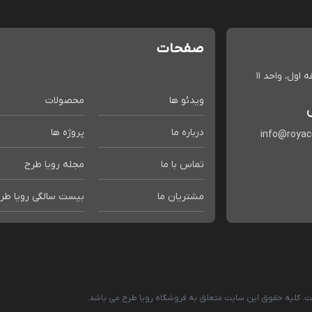
صفحات
اول، واحد 11
ویدئو ها
محصولات
درباره ما
پروژه ها
info@roya
تماس با ما
مجله رویا طرح
مشتریان ما
بیست سالگی رویا طر
است. کلیه حقوق این سایت متعلق به فروشگاه رویا طرح می باشد.