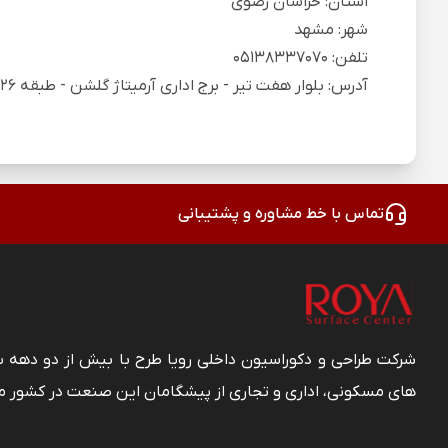
استان: خراسان رضوی
شهر: مشهد
تلفن: 05138337070
آدرس: بلوار هفت تیر - برج اداری آرمیتاژ گلشن - طبقه 26 - واحد 2601
تماس با خط مشاوره و پشتیبانی
شرکت طراحی و دکوراسیون داخلی رویا طرح با بیش از دو دهه
های مسکونی، اداری و تجاری از پیشگامان این صنعت در کشور م