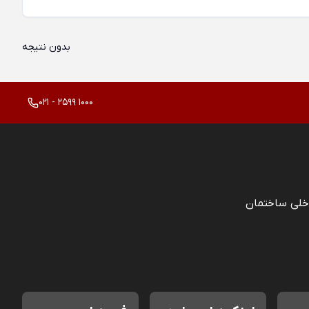
بدون نتیجه
021 - 2599 1000
خلی ساختمان